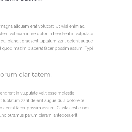
magna aliquam erat volutpat. Ut wisi enim ad
em vel eum iriure dolor in hendrerit in vulputate
m qui blandit praesent luptatum zzril delenit augue
g id quod mazim placerat facer possim assum. Typi
 eorum claritatem.
endrerit in vulputate velit esse molestie
nt luptatum zzril delenit augue duis dolore te
placerat facer possim assum. Claritas est etiam
nunc putamus parum claram, anteposuerit