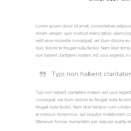
Lorem ipsum dolor sit amet, consectetuer adipisci
minim veniam, quis nostrud exerci tation ullamcorp
velit esse molestie consequat, vel illum dolore eu 
duis dolore te feugait nulla facilisi. Nam liber 
non habent claritatem insitam; est usus legentis in i
Typi non habent claritatem
Typi non habent claritatem insitam; est usus legenti
consequat, vel illum dolore eu feugiat nulla facili
feugait nulla facilisi. Nam liber tempor cum solut
processus dynamicus, qui sequitur mutationem co
litterarum formas humanitatis per seacula quarta d