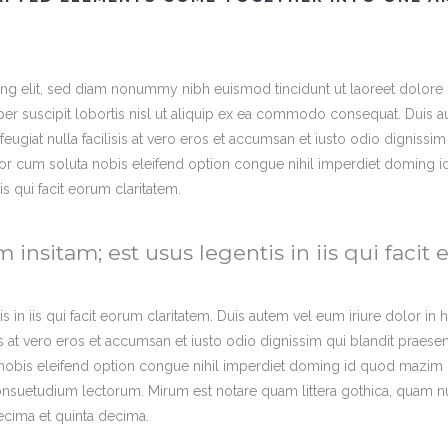
ng elit, sed diam nonummy nibh euismod tincidunt ut laoreet dolore 
er suscipit lobortis nisl ut aliquip ex ea commodo consequat. Duis aut
feugiat nulla facilisis at vero eros et accumsan et iusto odio dignissi
tempor cum soluta nobis eleifend option congue nihil imperdiet domin
is qui facit eorum claritatem.
 insitam; est usus legentis in iis qui facit
s in iis qui facit eorum claritatem. Duis autem vel eum iriure dolor in h
sis at vero eros et accumsan et iusto odio dignissim qui blandit praese
a nobis eleifend option congue nihil imperdiet doming id quod mazim 
nsuetudium lectorum. Mirum est notare quam littera gothica, quam 
ecima et quinta decima.