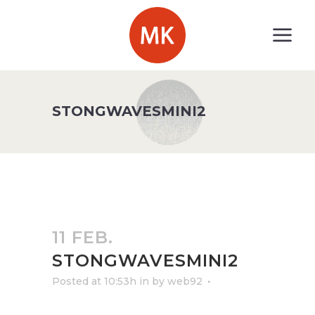
STONGWAVESMINI2
11 FEB.
STONGWAVESMINI2
Posted at 10:53h
in
by
web92