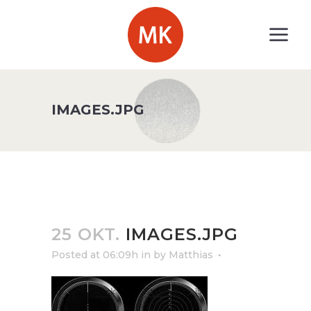
IMAGES.JPG
25 OKT.
IMAGES.JPG
Posted at 06:09h
in
by
Matthias