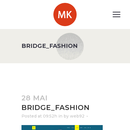
BRIDGE_FASHION
28 MAI
BRIDGE_FASHION
Posted at 09:52h
in
by
web92