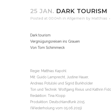
25 JAN.
DARK TOURISM
Posted at 00:04h
in
Allgemein
by
Matthias
Dark tourism
Vergnügungsreisen ins Grauen
Von Tom Schimmeck
Regie: Matthias Kapohl
Mit: Guido Lamprecht, Justine Hauer,
Andreas Potulski und Sigrid Burkholder
Ton und Technik: Wolfgang Rixius und Kathrin Fido
Redaktion: Tina Klopp
Produktion: Deutschlandfunk 2015
(Wiederholung vom 05.06.2015)